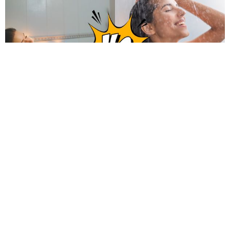
Bathtub VS Shower kamu tim mana?
Ketika berbicara tentang mandi, pertanyaan antara
menggunakan bathtub atau shower seringkali menjadi
perdebatan. Kedua opsi ini memiliki kelebihan dan
kekurangan masing-masing dan pilihan tergantung pada
preferensi personal dan kebutuhan sehari-hari. Mari kita
eksplorasi perbandingan antara bathtub dan shower
beserta alasan mengapa seseorang mungkin memilih