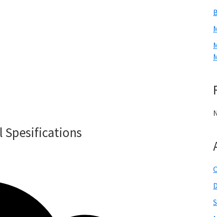
B
M
M
M
N
l Spesifications
O
S