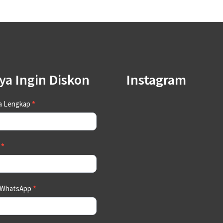
ya Ingin Diskon
Instagram
tact
a Lengkap
*
a
*
 WhatsApp
*