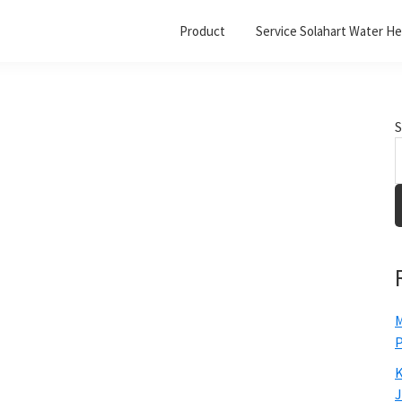
Product
Service Solahart Water He
S
M
P
K
J