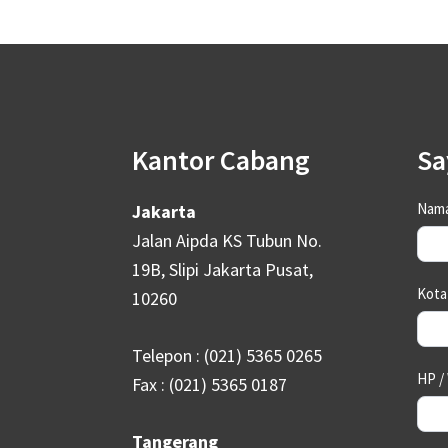
Kantor Cabang
Sa
Footer
Con
Nam
Jakarta
Us
Jalan Aipda KS Tubun No.
19B, Slipi Jakarta Pusat,
Kot
10260
Telepon : (021) 5365 0265
HP /
Fax : (021) 5365 0187
Tangerang