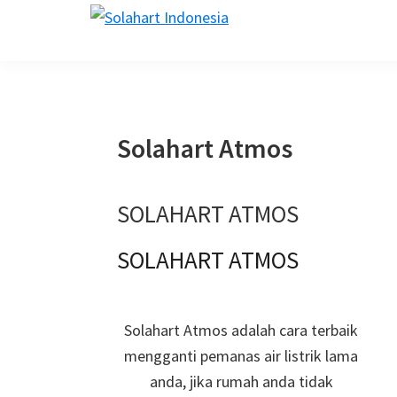
Skip
Skip
Skip
Skip
solahart.id
to
to
to
to
primary
main
primary
footer
navigation
content
sidebar
Solahart Atmos
SOLAHART ATMOS
SOLAHART ATMOS
Solahart Atmos adalah cara terbaik
mengganti
pemanas air listrik lama
anda, jika rumah anda tidak