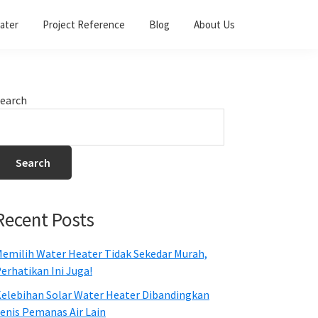
ater
Project Reference
Blog
About Us
Primary
earch
Sidebar
Search
Recent Posts
emilih Water Heater Tidak Sekedar Murah,
erhatikan Ini Juga!
elebihan Solar Water Heater Dibandingkan
enis Pemanas Air Lain