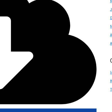
M
J
A
A
I
T