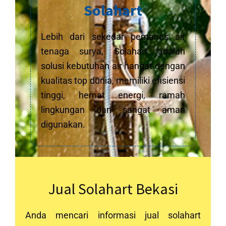
Solahart
Lebih dari sekedar pemanas air
tenaga surya, Solahart adalah
solusi kebutuhan air hangat dengan
kualitas top dunia, memiliki efisiensi
tinggi, hemat energi, ramah
lingkungan dan sangat aman
digunakan.
Jual Solahart Bekasi
Anda mencari informasi jual solahart