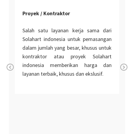
Proyek / Kontraktor
Salah satu layanan kerja sama dari
Solahart indonesia untuk pemasangan
dalam jumlah yang besar, khusus untuk
kontraktor atau proyek Solahart
indonesia memberikan harga dan
layanan terbaik, khusus dan ekslusif.
Pr
Ne
n
ev
xt
io
i
us
r
r
n