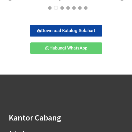
Pr
Ne
ev
xt
io
us
Download Katalog Solahart
Hubungi WhatsApp
Kantor Cabang