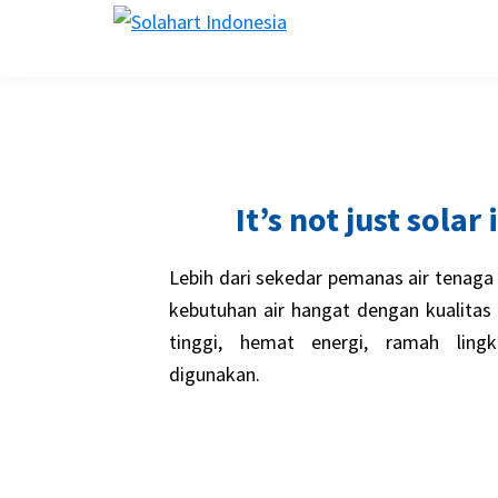
Skip
Skip
Skip
Skip
solahart.id
to
to
to
to
primary
main
primary
footer
navigation
content
sidebar
It’s not just solar
Lebih dari sekedar pemanas air tenaga 
kebutuhan air hangat dengan kualitas t
tinggi, hemat energi, ramah lin
digunakan.