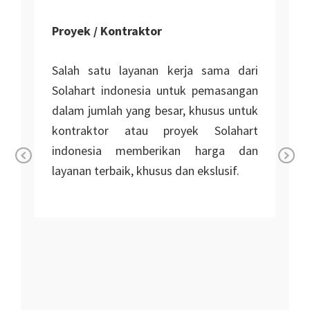
Proyek / Kontraktor
Salah satu layanan kerja sama dari
Solahart indonesia untuk pemasangan
dalam jumlah yang besar, khusus untuk
kontraktor atau proyek Solahart
indonesia memberikan harga dan
layanan terbaik, khusus dan ekslusif.
Pr
Ne
n
ev
xt
io
i
us
r
r
n