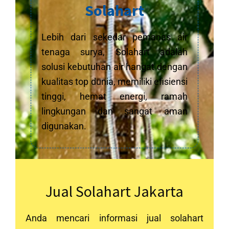
Solahart
Lebih dari sekedar pemanas air
tenaga surya, Solahart adalah
solusi kebutuhan air hangat dengan
kualitas top dunia, memiliki efisiensi
tinggi, hemat energi, ramah
lingkungan dan sangat aman
digunakan.
Jual Solahart Jakarta
Anda mencari informasi jual solahart