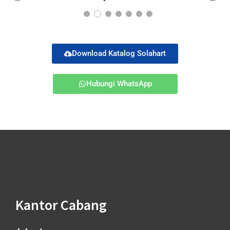
Pr
Ne
ev
xt
io
us
Download Katalog Solahart
Hubungi WhatsApp
Kantor Cabang