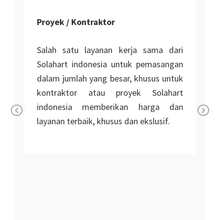
Proyek / Kontraktor
Salah satu layanan kerja sama dari
Solahart indonesia untuk pemasangan
dalam jumlah yang besar, khusus untuk
kontraktor atau proyek Solahart
indonesia memberikan harga dan
layanan terbaik, khusus dan ekslusif.
Pr
Ne
n
ev
xt
io
i
us
r
r
n