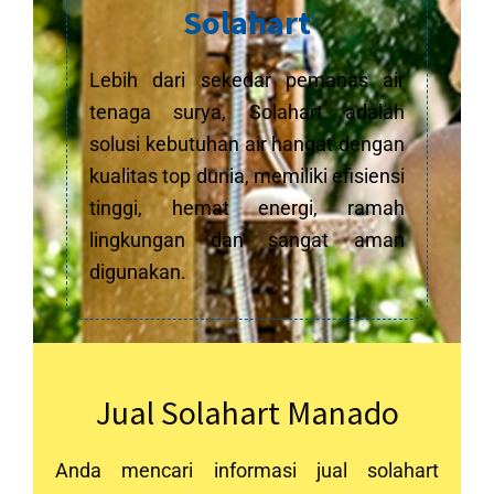
Solahart
Lebih dari sekedar pemanas air
tenaga surya, Solahart adalah
solusi kebutuhan air hangat dengan
kualitas top dunia, memiliki efisiensi
tinggi, hemat energi, ramah
lingkungan dan sangat aman
digunakan.
Jual Solahart Manado
Anda mencari informasi jual solahart