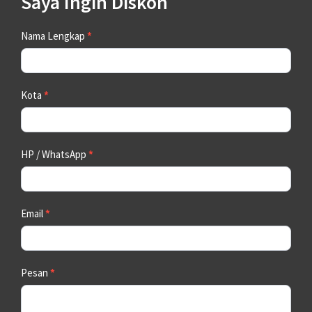
Saya Ingin Diskon
Contact
Nama Lengkap
*
Us
Kota
*
HP / WhatsApp
*
Email
*
Pesan
*