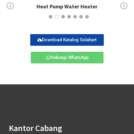
Heater
Electric Water Heater
Pr
Ne
ev
xt
io
us
Download Katalog Solahart
Hubungi WhatsApp
Kantor Cabang