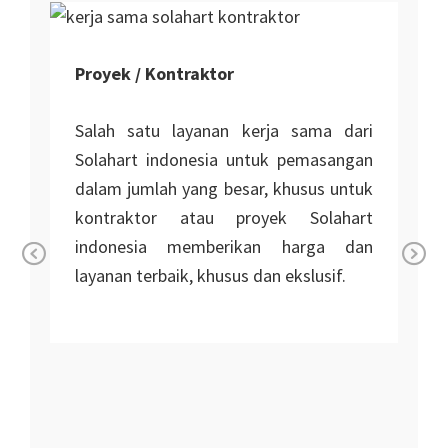
Proyek / Kontraktor
Salah satu layanan kerja sama dari
Solahart indonesia untuk pemasangan
dalam jumlah yang besar, khusus untuk
kontraktor atau proyek Solahart
indonesia memberikan harga dan
layanan terbaik, khusus dan ekslusif.
Pr
Ne
n
ev
xt
io
i
us
r
r
n