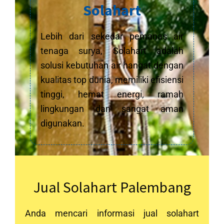
Solahart
Lebih dari sekedar pemanas air
tenaga surya, Solahart adalah
solusi kebutuhan air hangat dengan
kualitas top dunia, memiliki efisiensi
tinggi, hemat energi, ramah
lingkungan dan sangat aman
digunakan.
Jual Solahart Palembang
Anda mencari informasi jual solahart