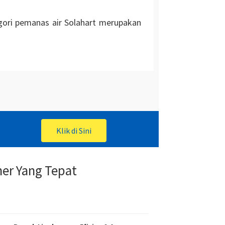
gori pemanas air Solahart merupakan
Klik di Sini
er Yang Tepat