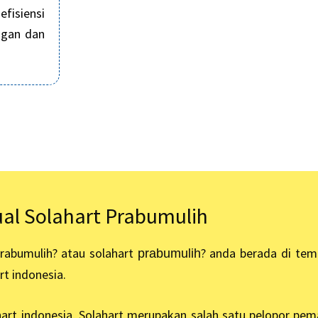
efisiensi
ngan dan
ual Solahart Prabumulih
prabumulih? atau solahart
? anda berada di tem
prabumulih
rt indonesia.
art indonesia, Solahart merupakan salah satu pelopor pem