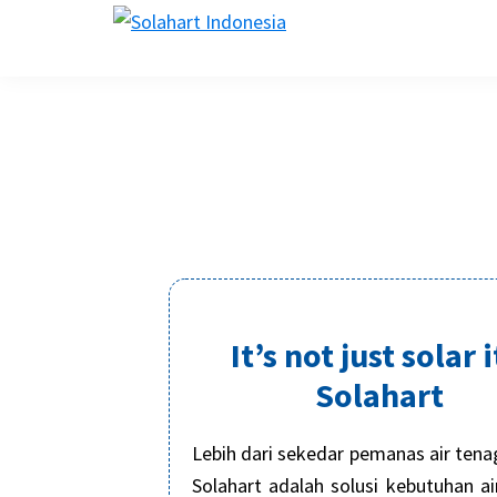
Skip
Skip
Skip
Skip
solahart.id
to
to
to
to
primary
main
primary
footer
navigation
content
sidebar
It’s not just solar i
Solahart
Lebih dari sekedar pemanas air tena
Solahart adalah solusi kebutuhan a