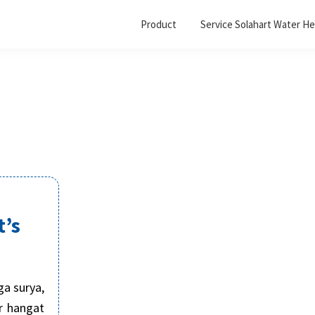
Product
Service Solahart Water He
t’s
ga surya,
ir hangat