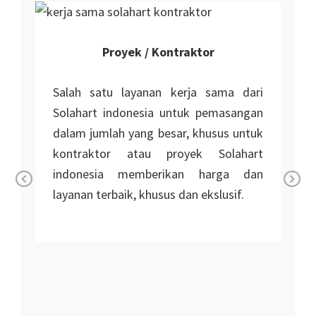
Proyek / Kontraktor
Salah satu layanan kerja sama dari
Solahart indonesia untuk pemasangan
dalam jumlah yang besar, khusus untuk
kontraktor atau proyek Solahart
indonesia memberikan harga dan
layanan terbaik, khusus dan ekslusif.
Pr
Ne
n
ev
xt
io
i
us
r
r
n