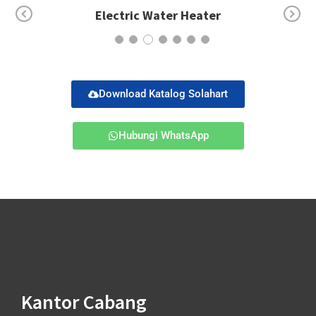
Electric Water Heater
Pr
Ne
ev
xt
io
us
Download Katalog Solahart
Hubungi WhatsApp
Kantor Cabang