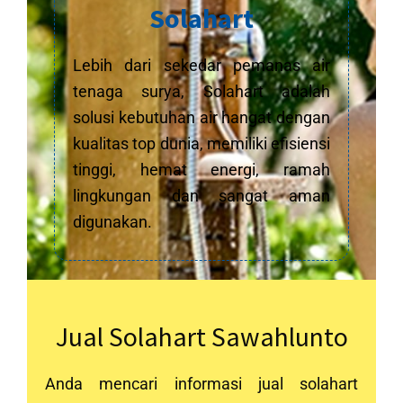
Solahart
Lebih dari sekedar pemanas air
tenaga surya, Solahart adalah
solusi kebutuhan air hangat dengan
kualitas top dunia, memiliki efisiensi
tinggi, hemat energi, ramah
lingkungan dan sangat aman
digunakan.
Jual Solahart Sawahlunto
Anda mencari informasi jual solahart