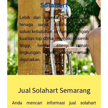
Solahart
Lebih dari sekedar pemanas air
tenaga surya, Solahart adalah
solusi kebutuhan air hangat dengan
kualitas top dunia, memiliki efisiensi
tinggi, hemat energi, ramah
lingkungan dan sangat aman
digunakan.
Jual Solahart Semarang
Anda mencari informasi jual solahart