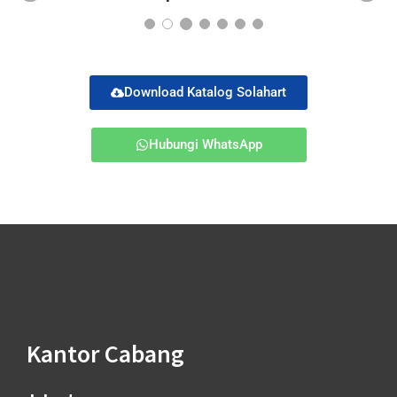
Pr
Ne
ev
xt
io
us
Download Katalog Solahart
Hubungi WhatsApp
Kantor Cabang