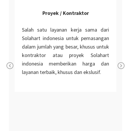
Proyek / Kontraktor
Salah satu layanan kerja sama dari
Solahart indonesia untuk pemasangan
dalam jumlah yang besar, khusus untuk
kontraktor atau proyek Solahart
indonesia memberikan harga dan
layanan terbaik, khusus dan ekslusif.
Pr
Ne
n
ev
xt
io
i
us
r
r
n