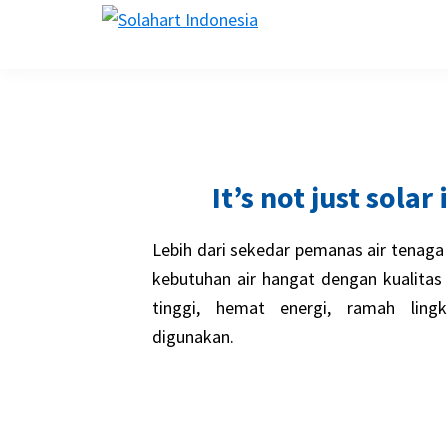
Skip
Skip
Skip
Skip
solahart.id
to
to
to
to
primary
main
primary
footer
navigation
content
sidebar
It’s not just solar
Lebih dari sekedar pemanas air tenaga 
kebutuhan air hangat dengan kualitas t
tinggi, hemat energi, ramah lin
digunakan.