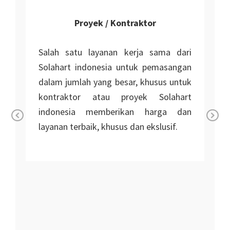
Proyek / Kontraktor
Salah satu layanan kerja sama dari
Solahart indonesia untuk pemasangan
dalam jumlah yang besar, khusus untuk
kontraktor atau proyek Solahart
indonesia memberikan harga dan
layanan terbaik, khusus dan ekslusif.
Pr
Ne
n
ev
xt
io
i
us
r
r
n