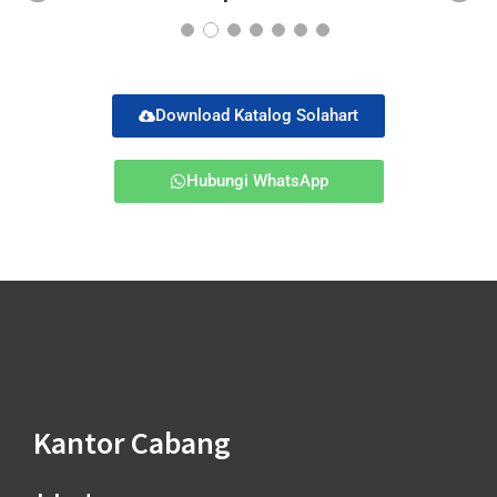
Pr
Ne
ev
xt
io
us
Download Katalog Solahart
Hubungi WhatsApp
Kantor Cabang