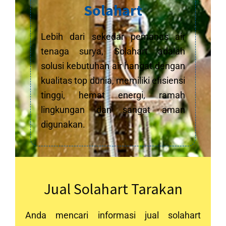
Solahart
Lebih dari sekedar pemanas air
tenaga surya, Solahart adalah
solusi kebutuhan air hangat dengan
kualitas top dunia, memiliki efisiensi
tinggi, hemat energi, ramah
lingkungan dan sangat aman
digunakan.
Jual Solahart Tarakan
Anda mencari informasi jual solahart