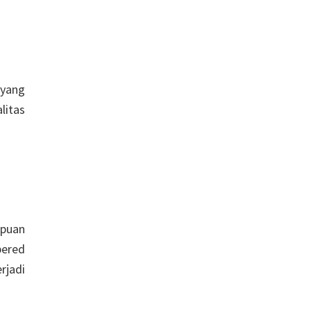
 yang
litas
mpuan
pered
rjadi