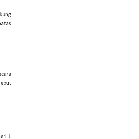
ukung
batas
ecara
sebut
eri L