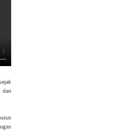
sejak
i dan
husus
tugas