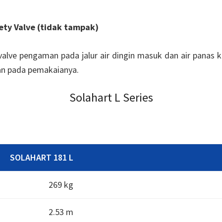
ety Valve (tidak tampak)
valve pengaman pada jalur air dingin masuk dan air panas k
n pada pemakaianya.
Solahart L Series
SOLAHART 181 L
269 kg
2.53 m