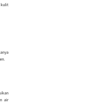
kulit
danya
en.
sikan
n air