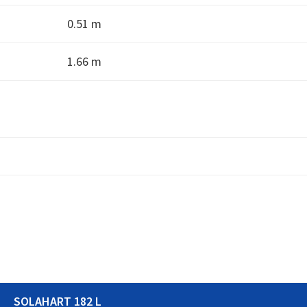
0.51 m
1.66 m
SOLAHART 182 L