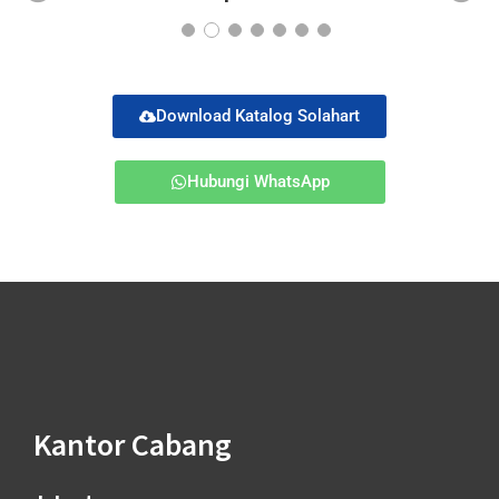
Pr
Ne
ev
xt
io
us
Download Katalog Solahart
Hubungi WhatsApp
Kantor Cabang