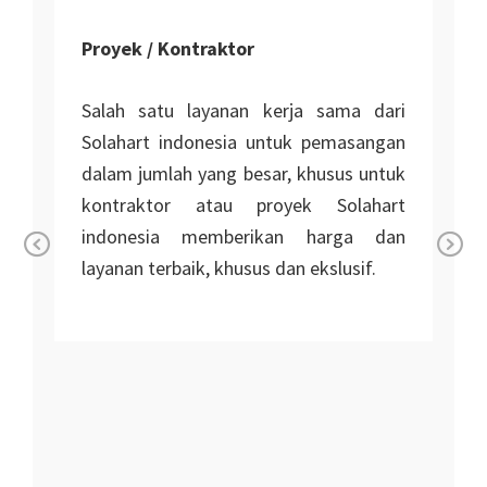
Proyek / Kontraktor
Salah satu layanan kerja sama dari
Solahart indonesia untuk pemasangan
dalam jumlah yang besar, khusus untuk
kontraktor atau proyek Solahart
indonesia memberikan harga dan
layanan terbaik, khusus dan ekslusif.
Pr
Ne
n
ev
xt
io
i
us
r
r
n