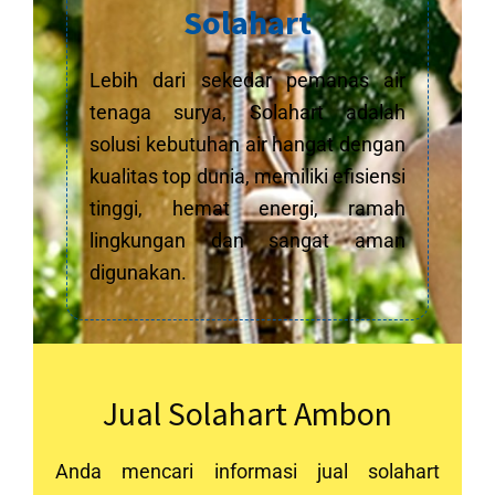
Solahart
Lebih dari sekedar pemanas air
tenaga surya, Solahart adalah
solusi kebutuhan air hangat dengan
kualitas top dunia, memiliki efisiensi
tinggi, hemat energi, ramah
lingkungan dan sangat aman
digunakan.
Jual Solahart Ambon
Anda mencari informasi jual solahart