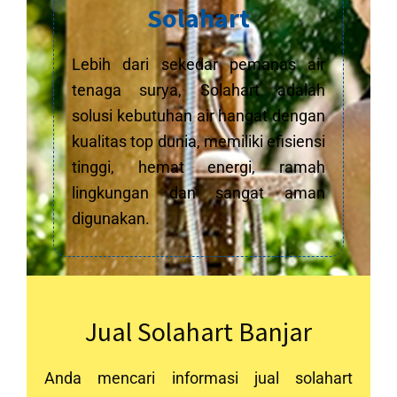
Solahart
Lebih dari sekedar pemanas air
tenaga surya, Solahart adalah
solusi kebutuhan air hangat dengan
kualitas top dunia, memiliki efisiensi
tinggi, hemat energi, ramah
lingkungan dan sangat aman
digunakan.
Jual Solahart Banjar
Anda mencari informasi jual solahart