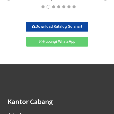
Pr
Ne
ev
xt
io
us
Download Katalog Solahart
Hubungi WhatsApp
Kantor Cabang