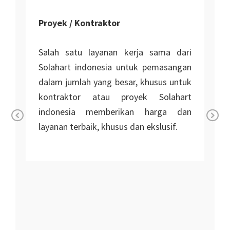
Proyek / Kontraktor
Salah satu layanan kerja sama dari
Solahart indonesia untuk pemasangan
dalam jumlah yang besar, khusus untuk
kontraktor atau proyek Solahart
indonesia memberikan harga dan
layanan terbaik, khusus dan ekslusif.
Pr
Ne
n
ev
xt
io
i
us
r
r
n