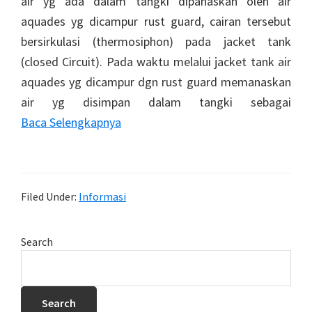
air yg ada dalam tangki dipanaskan oleh air
aquades yg dicampur rust guard, cairan tersebut
bersirkulasi (thermosiphon) pada jacket tank
(closed Circuit). Pada waktu melalui jacket tank air
aquades yg dicampur dgn rust guard memanaskan
air yg disimpan dalam tangki sebagai
Baca Selengkapnya
Filed Under:
Informasi
Primary
Search
Sidebar
Search