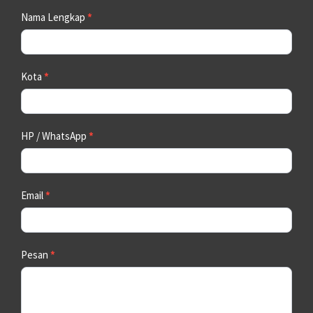
Contact
Nama Lengkap
*
Us
Kota
*
HP / WhatsApp
*
Email
*
Pesan
*