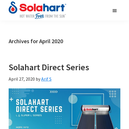
Skip
Skip
Skip
to
to
to
main
primary
footer
solahart.id
content
sidebar
Archives for April 2020
Solahart Direct Series
April 27, 2020
by
Arif S