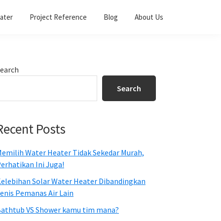
ater
Project Reference
Blog
About Us
Primary
earch
Sidebar
Search
Recent Posts
emilih Water Heater Tidak Sekedar Murah,
erhatikan Ini Juga!
elebihan Solar Water Heater Dibandingkan
enis Pemanas Air Lain
athtub VS Shower kamu tim mana?