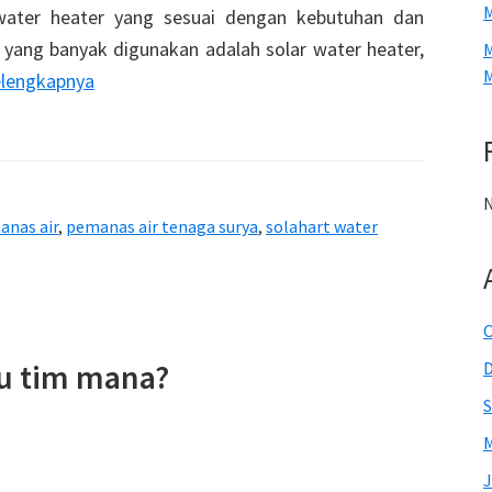
M
ater heater yang sesuai dengan kebutuhan dan
er yang banyak digunakan adalah solar water heater,
M
M
elengkapnya
N
anas air
,
pemanas air tenaga surya
,
solahart water
O
u tim mana?
S
M
J