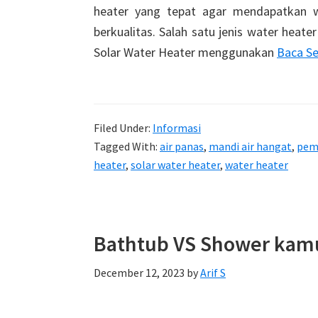
heater yang tepat agar mendapatkan w
berkualitas. Salah satu jenis water heat
Solar Water Heater menggunakan
Baca S
Filed Under:
Informasi
Tagged With:
air panas
,
mandi air hangat
,
pem
heater
,
solar water heater
,
water heater
Bathtub VS Shower kam
December 12, 2023
by
Arif S