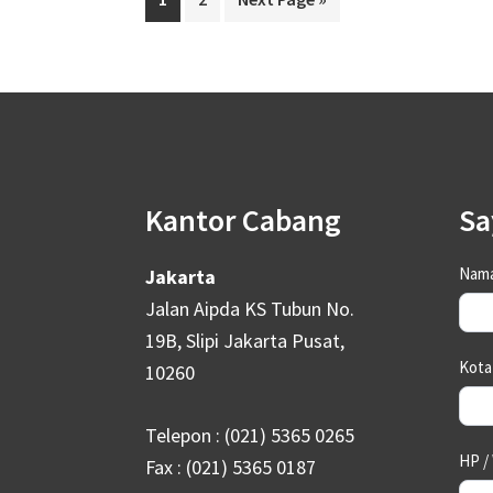
to
Footer
Kantor Cabang
Sa
Con
Nam
Jakarta
Us
Jalan Aipda KS Tubun No.
19B, Slipi Jakarta Pusat,
Kot
10260
Telepon : (021) 5365 0265
HP /
Fax : (021) 5365 0187