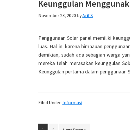
Keunggulan Menggunaka
November 23, 2020
by
Arif S
Penggunaan Solar panel memiliki keungg
luas. Hal ini karena himbauan penggunaan
demikian, sudah ada sebagian warga yan
mereka telah merasakan keunggulan Solar
Keunggulan pertama dalam penggunaan S
Filed Under:
Informasi
Page
Page
Go
1
2
Next Page »