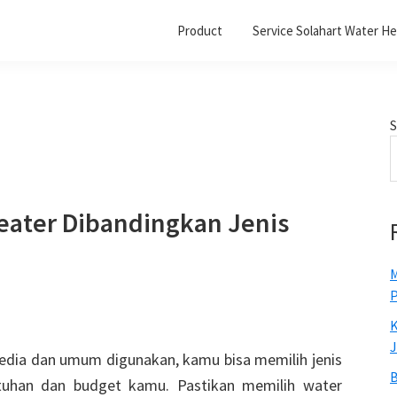
Product
Service Solahart Water He
S
eater Dibandingkan Jenis
M
P
K
J
sedia dan umum digunakan, kamu bisa memilih jenis
B
tuhan dan budget kamu. Pastikan memilih water