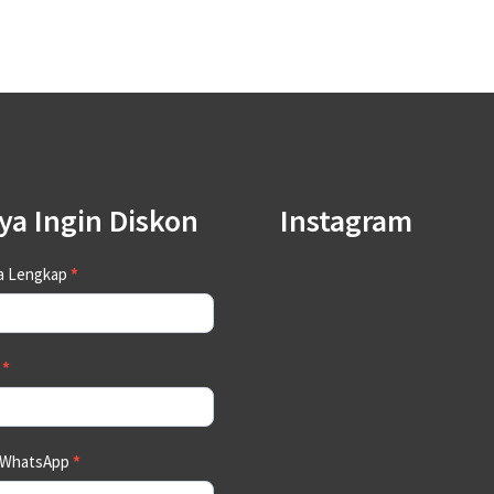
ya Ingin Diskon
Instagram
tact
a Lengkap
*
a
*
 WhatsApp
*