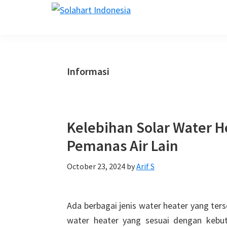
Skip
Skip
Skip
Skip
solahart.id
to
to
to
to
primary
main
primary
footer
navigation
content
sidebar
Informasi
Kelebihan Solar Water H
Pemanas Air Lain
October 23, 2024
by
Arif S
Ada berbagai jenis water heater yang ter
water heater yang sesuai dengan kebu