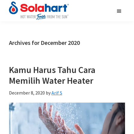
Skip
Skip
Skip
to
to
to
main
primary
footer
solahart.id
content
sidebar
Archives for December 2020
Kamu Harus Tahu Cara
Memilih Water Heater
December 8, 2020
by
Arif S