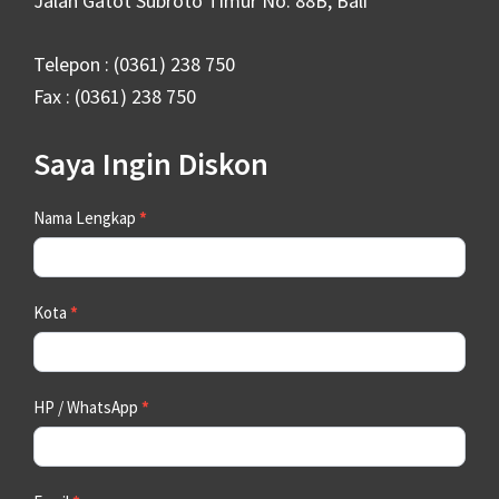
Jalan Gatot Subroto Timur No. 88B, Bali
Telepon : (0361) 238 750
Fax : (0361) 238 750
Saya Ingin Diskon
Contact
Nama Lengkap
*
Us
Kota
*
HP / WhatsApp
*