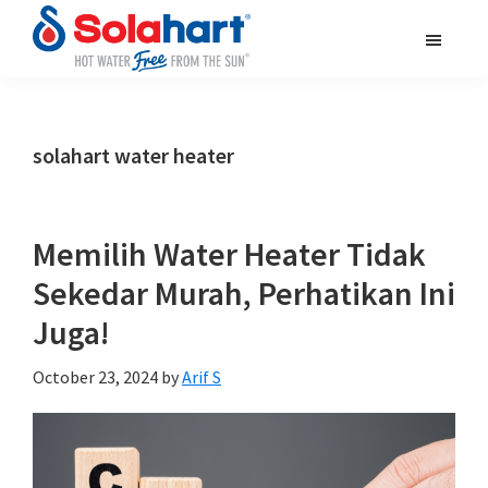
Skip
Skip
Skip
to
to
to
main
primary
footer
solahart.id
content
sidebar
solahart water heater
Memilih Water Heater Tidak
Sekedar Murah, Perhatikan Ini
Juga!
October 23, 2024
by
Arif S