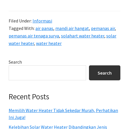
Filed Under:
Informasi
Tagged With:
air panas
,
mandi air hangat
,
pemanas air
,
pemanas air tenaga surya
,
solahart water heater
,
solar
water heater
,
water heater
Primary
Search
Sidebar
Search
Recent Posts
Memilih Water Heater Tidak Sekedar Murah, Perhatikan
Ini Juga!
Kelebihan Solar Water Heater Dibandingkan Jenis